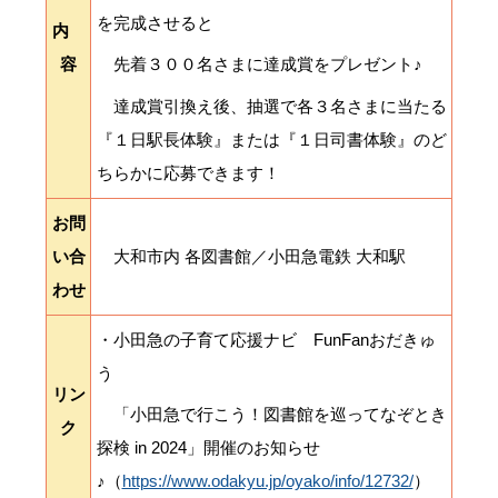
を完成させると
内
容
先着３００名さまに達成賞をプレゼント♪
達成賞引換え後、抽選で各３名さまに当たる
『１日駅長体験』または『１日司書体験』のど
ちらかに応募できます！
お問
い合
大和市内 各図書館／小田急電鉄 大和駅
わせ
・小田急の子育て応援ナビ FunFanおだきゅ
う
リン
「小田急で行こう！図書館を巡ってなぞとき
ク
探検 in 2024」開催のお知らせ
♪（
https://www.odakyu.jp/oyako/info/12732/
）