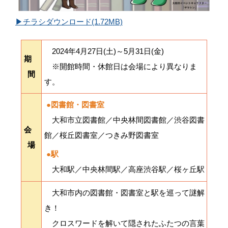
▶チラシダウンロード(1.72MB)
2024年4月27日(土)～5月31日(金)
期
※開館時間・休館日は会場により異なりま
間
す。
●図書館・図書室
大和市立図書館／中央林間図書館／渋谷図書
会
館／桜丘図書室／つきみ野図書室
場
●駅
大和駅／中央林間駅／高座渋谷駅／桜ヶ丘駅
大和市内の図書館・図書室と駅を巡って謎解
き！
クロスワードを解いて隠されたふたつの言葉