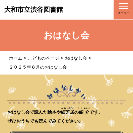
大和市立渋谷図書館
メニュー
おはなし会
ホーム
こどものページ
おはなし会
２０２５年８月のおはなし会
かみしばい
しょうかい
おはなし会で読んだ絵本や
紙芝居
の
紹介
です。
ぜひおうちでも読んでみてください♪